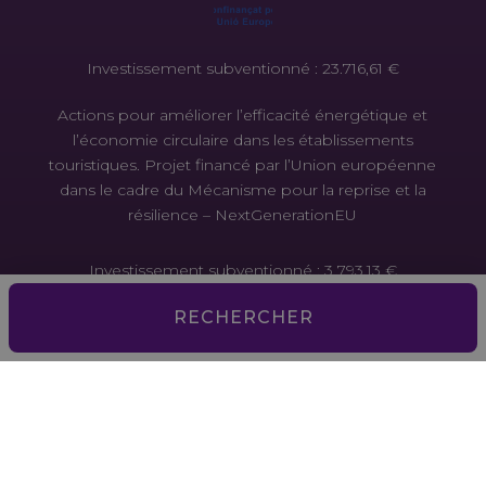
Investissement subventionné : 23.716,61 €
Actions pour améliorer l’efficacité énergétique et
l’économie circulaire dans les établissements
touristiques. Projet financé par l’Union européenne
dans le cadre du Mécanisme pour la reprise et la
résilience – NextGenerationEU
Investissement subventionné : 3 793,13 €
RECHERCHER
Actions pour améliorer l’efficacité énergétique et
l’économie circulaire dans les établissements
touristiques. Projet financé par l’Union européenne
dans le cadre du Mécanisme pour la reprise et la
résilience – NextGenerationEU
Investissement subventionné : 2 167,59 €