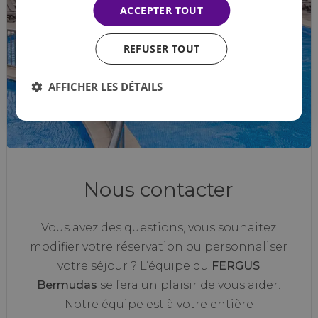
ACCEPTER TOUT
REFUSER TOUT
AFFICHER LES DÉTAILS
Nous contacter
Vous avez des questions, vous souhaitez
modifier votre réservation ou personnaliser
votre séjour ? L’équipe du
FERGUS
Bermudas
se fera un plaisir de vous aider.
Notre équipe est à votre entière