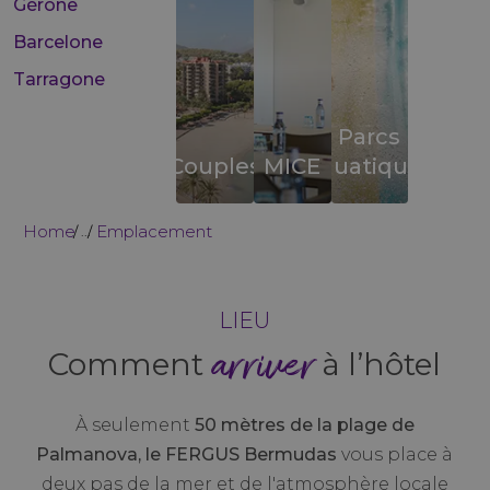
Gérone
Barcelone
Tarragone
Parcs
Couples
MICE
aquatiques
Home
Emplacement
...
LIEU
arriver
Comment
à l’hôtel
À seulement
50 mètres de la plage de
Palmanova, le FERGUS Bermudas
vous place à
deux pas de la mer et de l'atmosphère locale