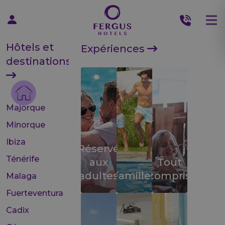
Hôtels et
Expériences
destinations
Majorque
Minorque
Ibiza
Réservé
Ténérife
aux
Tout
adultes
Familles
compris
Malaga
Fuerteventura
Cadix