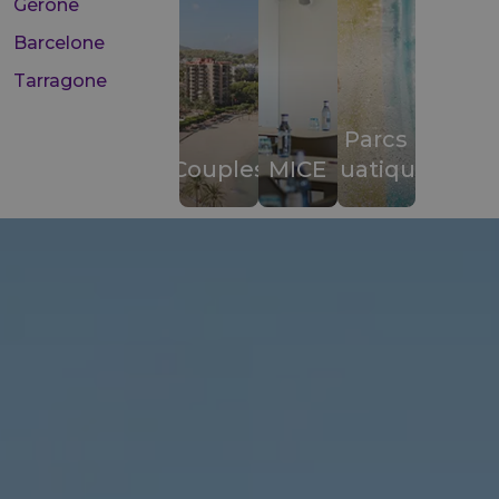
Gérone
Barcelone
Tarragone
Parcs
Couples
MICE
aquatiques