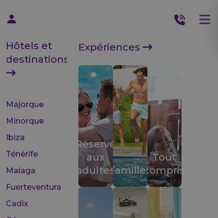
Hôtels et
Expériences
destinations
Majorque
Minorque
Ibiza
Réservé
Ténérife
aux
Tout
adultes
Familles
compris
Malaga
Fuerteventura
Cadix