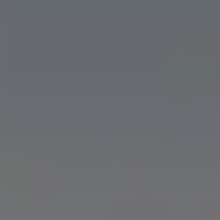
Gérone
Barcelone
Tarragone
Parcs
Couples
MICE
aquatiques