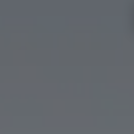
Hôtels et
Expériences
destinations
Majorque
Minorque
Ibiza
Réservé
Ténérife
aux
Tout
adultes
Familles
compris
Malaga
Fuerteventura
Cadix