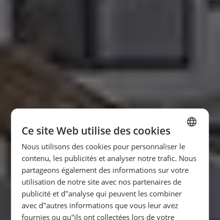
Ce site Web utilise des cookies
Nous utilisons des cookies pour personnaliser le
SPANISH
contenu, les publicités et analyser notre trafic. Nous
ENGLISH
partageons également des informations sur votre
utilisation de notre site avec nos partenaires de
FRENCH
publicité et d"analyse qui peuvent les combiner
GERMAN
avec d"autres informations que vous leur avez
fournies ou qu"ils ont collectées lors de votre