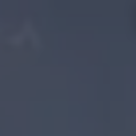
Hôtels et
Expériences
destinations
Majorque
Minorque
Ibiza
Réservé
Ténérife
aux
Tout
adultes
Familles
compris
Malaga
Fuerteventura
Cadix