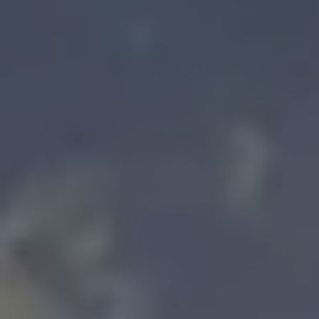
Gérone
Barcelone
Tarragone
Parcs
Couples
MICE
aquatiques