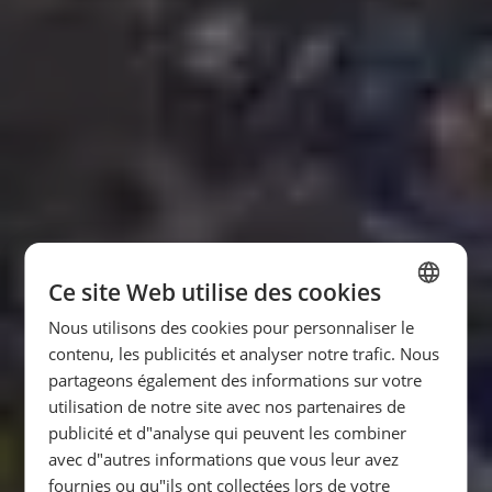
Ce site Web utilise des cookies
Nous utilisons des cookies pour personnaliser le
SPANISH
contenu, les publicités et analyser notre trafic. Nous
ENGLISH
partageons également des informations sur votre
utilisation de notre site avec nos partenaires de
FRENCH
publicité et d"analyse qui peuvent les combiner
GERMAN
avec d"autres informations que vous leur avez
fournies ou qu"ils ont collectées lors de votre