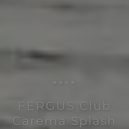
****
FERGUS Club
Carema Splash