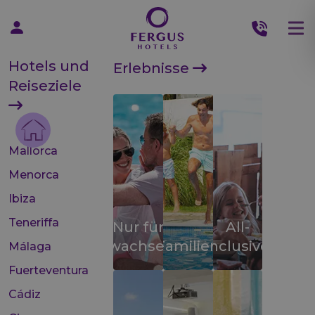
Hotels und
Erlebnisse
Reiseziele
Mallorca
Menorca
Ibiza
Teneriffa
Nur für
All-
Erwachsene
Familien
inclusive
Málaga
Fuerteventura
Cádiz