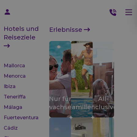
Hotels und
Erlebnisse
Reiseziele
Mallorca
Menorca
Ibiza
Teneriffa
Nur für
All-
Erwachsene
Familien
inclusive
Málaga
Fuerteventura
Cádiz