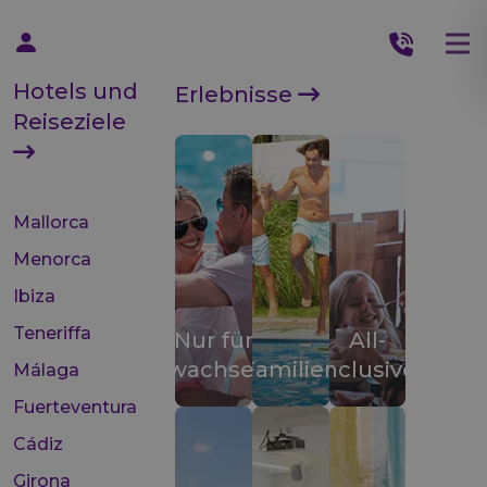
Hotels und
Erlebnisse
Reiseziele
Mallorca
Menorca
Ibiza
Teneriffa
Nur für
All-
Erwachsene
Familien
inclusive
Málaga
Fuerteventura
Cádiz
Girona