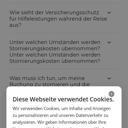
Wie sieht der Versicherungsschutz
für Hilfeleistungen während der Reise
aus?
Unter welchen Umständen werden
Stornierungskosten übernommen?
Unter welchen Umständen werden
Stornierungskosten übernommen?
Was muss ich tun, um meine
Buchung zu stornieren und die
Stornierungskosten erstattet zu
bekommen?
Diese Webseite verwendet Cookies.
Wir verwenden Cookies, um Inhalte und Anzeigen
SPANISH
Wer ist versichert?
zu personalisieren und unseren Datenverkehr zu
ENGLISH
analysieren. Wir geben Informationen über Ihre