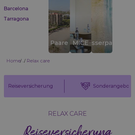
Barcelona
Tarragona
Paare
MICE
Wasserparks
Home
Relax care
...
Reiseversicherung
Sonderangebote
RELAX CARE
Reiseversicherung