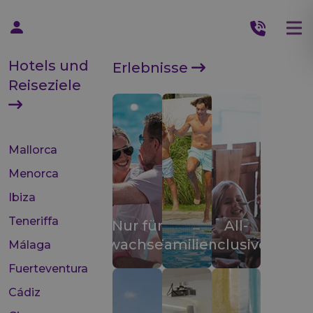
Hotels und
Erlebnisse
Reiseziele
Mallorca
Menorca
Ibiza
Teneriffa
Nur für
All-
Erwachsene
Familien
inclusive
Málaga
Fuerteventura
Cádiz