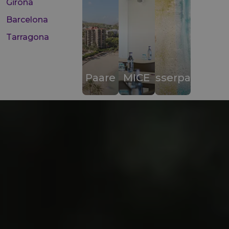
Girona
Barcelona
Tarragona
Paare
MICE
Wasserparks