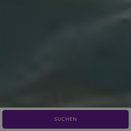
SUCHEN