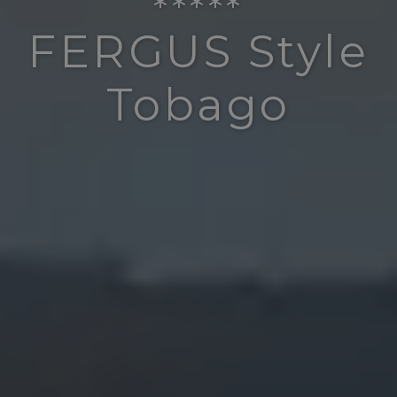
*****
FERGUS Style
Tobago