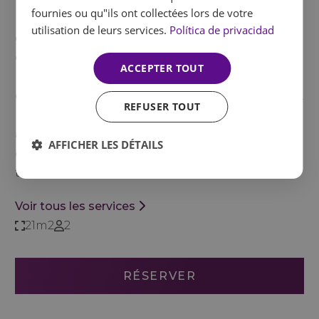
fournies ou qu"ils ont collectées lors de votre
Une chambre conçue pour profiter pleinement
utilisation de leurs services.
Política de privacidad
de l'extérieur tout en offrant une sensation de
calme en plus. Sa
terrasse avec jacuzzi
offre un
ACCEPTER TOUT
refuge privé pour respirer l'air frais, se
déconnecter et profiter de moments de détente.
REFUSER TOUT
Un espace harmonieux et confortable qui invite
à la relaxation après une journée bien remplie,
AFFICHER LES DÉTAILS
où le jacuzzi devient l'endroit idéal pour
terminer la journée en toute sérénité.
Voir tous les services
21m2
2
RÉSERVER