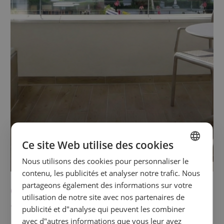
Ce site Web utilise des cookies
Nous utilisons des cookies pour personnaliser le
SPANISH
contenu, les publicités et analyser notre trafic. Nous
ENGLISH
partageons également des informations sur votre
Chambre Double avec
utilisation de notre site avec nos partenaires de
FRENCH
Terrasse et Jacuzzi
publicité et d"analyse qui peuvent les combiner
GERMAN
avec d"autres informations que vous leur avez