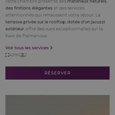
cette chambre présente des
matériaux naturels,
des finitions élégantes
et des services
attentionnés qui rehaussent votre séjour. La
terrasse privée sur le rooftop, dotée d'un jacuzzi
extérieur
, offre des vues exceptionnelles sur la
baie de Palmanova.
Voir tous les services
42m2
2
RÉSERVER