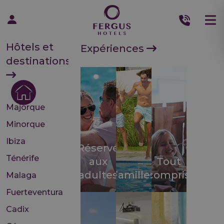
Hôtels et
Expériences
destinations
Majorque
Minorque
Ibiza
Réservé
Ténérife
aux
Tout
adultes
Familles
compris
Malaga
Fuerteventura
Cadix