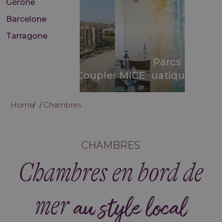
Gérone
Barcelone
Tarragone
Parcs
Couples
MICE
aquatiques
Home
Chambres
...
CHAMBRES
Chambres en bord de
mer
au style local