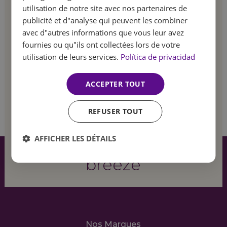
newsletter!
utilisation de notre site avec nos partenaires de
FRENCH
publicité et d"analyse qui peuvent les combiner
GERMAN
avec d"autres informations que vous leur avez
Soyez le premier à être informé de nos offres
fournies ou qu"ils ont collectées lors de votre
spéciales et de nos dernières nouveautés.
utilisation de leurs services.
Política de privacidad
ACCEPTER TOUT
S'inscrire
REFUSER TOUT
Feel
the summer
AFFICHER LES DÉTAILS
breeze
Nos Marques