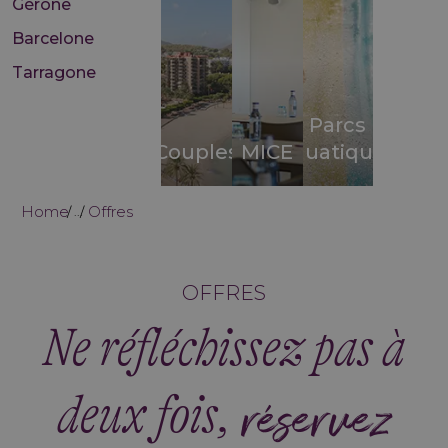
Gérone
Barcelone
Tarragone
Parcs
Couples
MICE
aquatiques
Home
Offres
...
OFFRES
Ne réfléchissez pas à
deux fois,
réservez