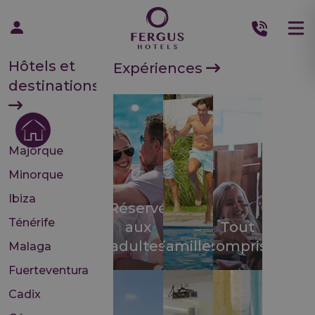
Hôtels et
Expériences
destinations
Majorque
Minorque
Ibiza
Réservé
Ténérife
aux
Tout
adultes
Familles
compris
Malaga
Fuerteventura
Cadix