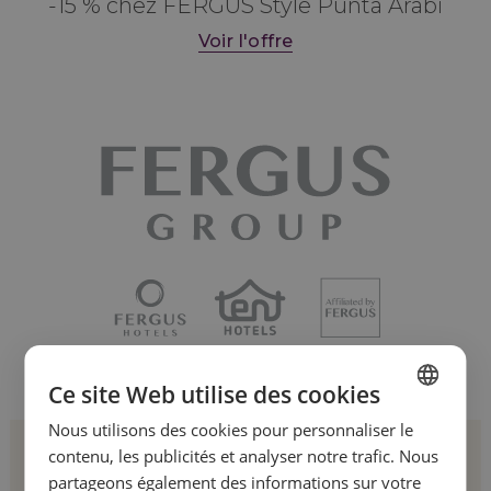
-15 % chez FERGUS Style Punta Arabi
Voir l'offre
Ce site Web utilise des cookies
Nous utilisons des cookies pour personnaliser le
SPANISH
Inscrivez-vous à notre
contenu, les publicités et analyser notre trafic. Nous
ENGLISH
partageons également des informations sur votre