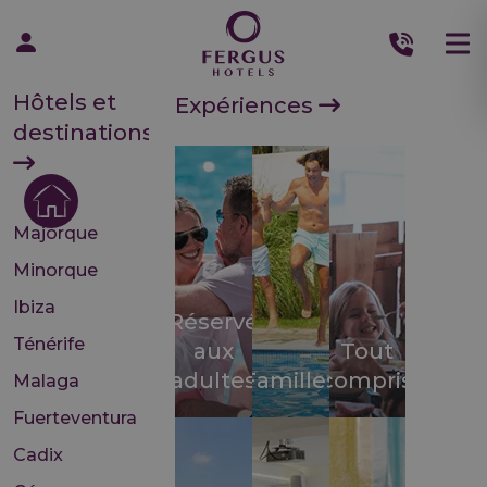
Hôtels et
Expériences
destinations
Majorque
Minorque
Ibiza
Réservé
Ténérife
aux
Tout
adultes
Familles
compris
Malaga
Fuerteventura
Cadix