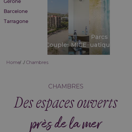
Gérone
Barcelone
Tarragone
Parcs
Couples
MICE
aquatiques
Home
Chambres
...
CHAMBRES
Des espaces ouverts
près de la mer