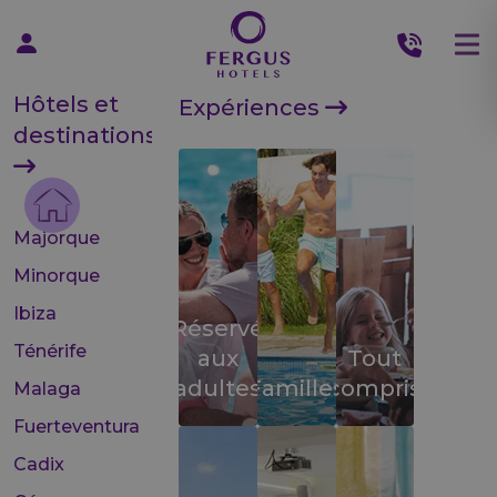
Hôtels et
Expériences
destinations
Majorque
Minorque
Ibiza
Réservé
Ténérife
aux
Tout
adultes
Familles
compris
Malaga
Fuerteventura
Cadix