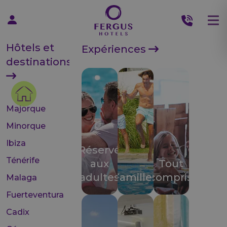
Hôtels et
Expériences
destinations
Majorque
Minorque
Ibiza
Réservé
Ténérife
aux
Tout
adultes
Familles
compris
Malaga
Fuerteventura
Cadix