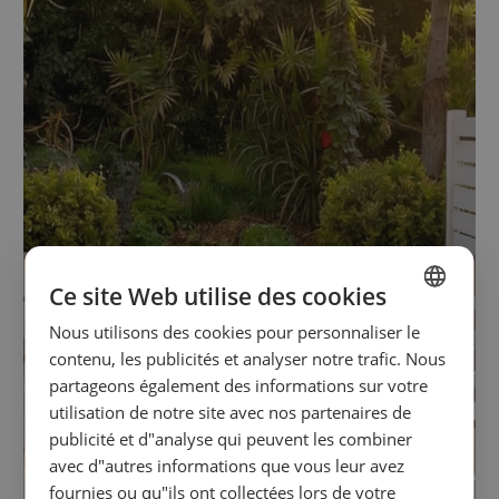
Ce site Web utilise des cookies
Nous utilisons des cookies pour personnaliser le
SPANISH
contenu, les publicités et analyser notre trafic. Nous
ENGLISH
partageons également des informations sur votre
utilisation de notre site avec nos partenaires de
FRENCH
publicité et d"analyse qui peuvent les combiner
GERMAN
avec d"autres informations que vous leur avez
fournies ou qu"ils ont collectées lors de votre