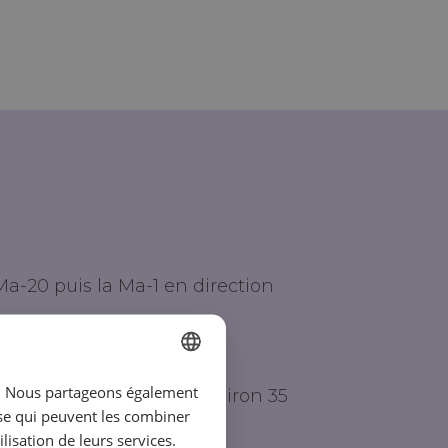
Ma-20 puis la Ma-1 en direction
ic. Nous partageons également
RGUS Club Europa dure environ 35
SPANISH
yse qui peuvent les combiner
ENGLISH
lisation de leurs services.