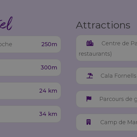
tel
Attractions
Centre de P
roche
250m
restaurants)
300m
Cala Fornells
24 km
Parcours de 
34 km
Camp de Ma