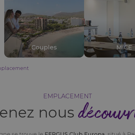
Couples
MICE
placement
EMPLACEMENT
découvr
enez nous
ne se trouve le
FERGUS Club Europa,
situé à Pa