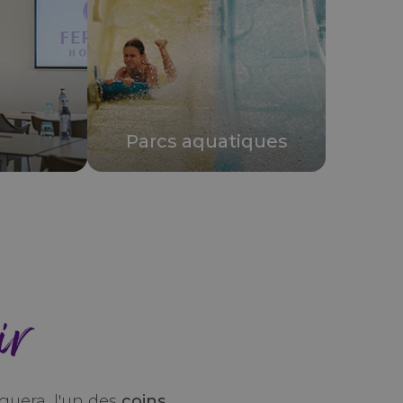
Parcs aquatiques
ir
guera, l'un des
coins