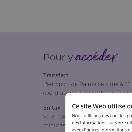
accéder
Pour y
Transfert
L'aéroport de Palma se situe à 35
d'Andratx pour rejoindre Paguera
Ce site Web utilise 
En taxi
Nous utilisons des cookies po
Vous pouvez prendre un taxi dire
des informations sur votre uti
minutes et coûte entre 45 et 55 €, 
avec d"autres informations que