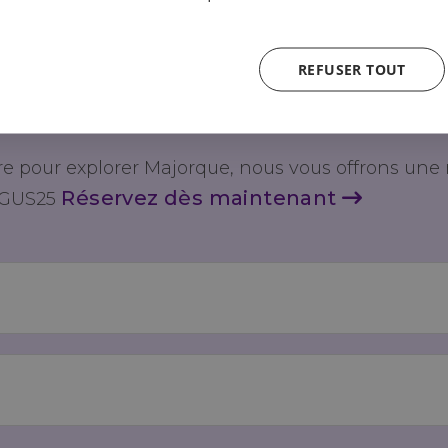
rt en direction de Paguera. Le trajet dure environ
REFUSER TOUT
l. Une solution confortable et abordable.
ure pour explorer Majorque, nous vous offrons une
Réservez dès maintenant
ERGUS25