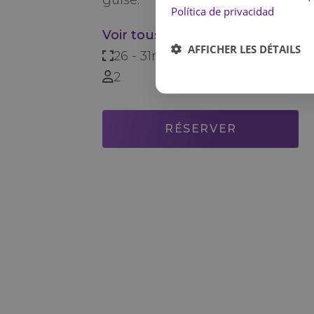
guise.
Política de privacidad
Voir tous les services
AFFICHER LES DÉTAILS
26 - 31m2
2
RÉSERVER