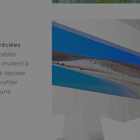
réciées
tables
 invitent à
us reposer
rofiter
 une