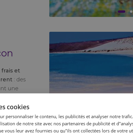
con
 frais et
urent
: des
ent une
pace est
des cookies
récient de
ivé pour
ur personnaliser le contenu, les publicités et analyser notre traf
lisation de notre site avec nos partenaires de publicité et d"anal
e à leur
 vous leur avez fournies ou qu"ils ont collectées lors de votre uti