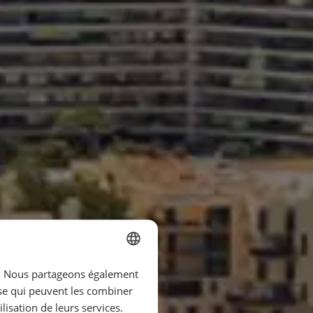
ic. Nous partageons également
SPANISH
yse qui peuvent les combiner
ENGLISH
lisation de leurs services.