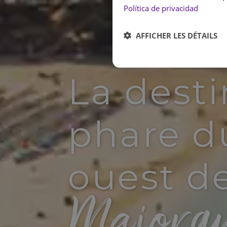
Política de privacidad
AFFICHER LES DÉTAILS
La desti
phare d
ouest d
Majorq