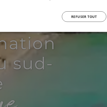
REFUSER TOUT
nation
u sud-
e
ue