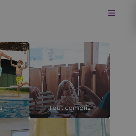
FRA
Check-in online
s
Tout compris