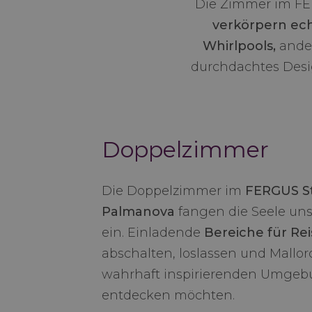
Die Zimmer im FE
verkörpern ec
Whirlpools,
ander
durchdachtes Desig
Doppelzimmer
Die Doppelzimmer im
FERGUS St
Palmanova
fangen die Seele uns
ein. Einladende
Bereiche für Re
abschalten, loslassen und Mallor
wahrhaft inspirierenden Umge
entdecken möchten.