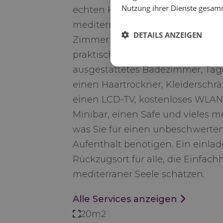
Nutzung ihrer Dienste gesam
echten Komfort in einer ruhigen
mediterranen Umgebung suchen
DETAILS ANZEIGEN
Zimmer bieten ein gemütliches,
praktisches Ambiente sowie ein v
ausgestattetes Badezimmer, Tage
einen Haartrockner, Kleiderschrä
einen LCD-TV, kostenloses WLAN
Minibar, einen Safe und vieles me
was Sie für einen unbeschwerte
Aufenthalt benötigen. Ein einla
Rückzugsort für alle, die Einfach
mediterraner Seele schätzen.
Alle Services anzeigen
20m2