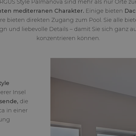
RGUS Style Palmanova sind mehr als nur Orte zu
hten mediterranen Charakter.
Einige bieten
Dac
e bieten direkten Zugang zum Pool. Sie alle biete
n und liebevolle Details – damit Sie sich ganz a
konzentrieren können.
yle
erer Insel
isende,
die
ca in einer
bung