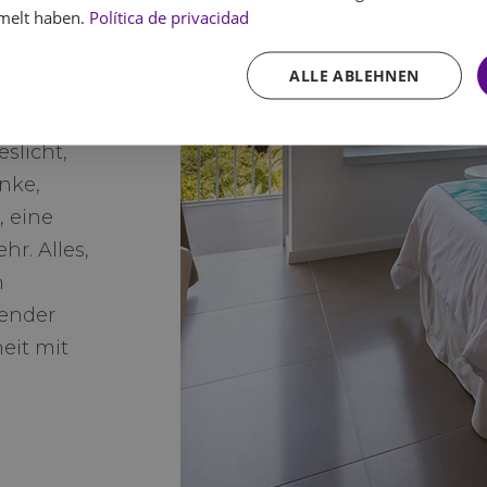
melt haben.
Política de privacidad
. Diese
ALLE ABLEHNEN
oll
slicht,
nke,
, eine
hr. Alles,
n
dender
heit mit