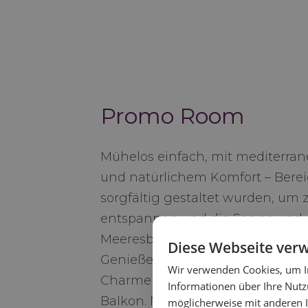
Promo Room
Mühelos einfach, mit mediterran
und natürlichem Komfort – Berei
sorgfältig gestaltet wurden, um 
entspannen und die Sonne und 
Meeresbrise zu genießen. Zimme
Diese Webseite ver
Genießen Sie den unkompliziert
Wir verwenden Cookies, um In
Charme unserer Promo Zimmer
Informationen über Ihre Nutz
Balkon. Maßgeschneidert für Rei
möglicherweise mit anderen I