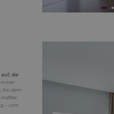
t
auf, die
Zimmer
s, bei dem
 Kaffee
ng – vom