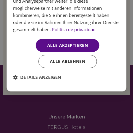
Gehören Sie zu den Ersten, die von unseren
und Analysepartner weiter, die diese
GERMAN
möglicherweise mit anderen Informationen
Sonderangeboten und aktuellen Neuigkeiten
kombinieren, die Sie ihnen bereitgestellt haben
erfahren.
oder die sie im Rahmen Ihrer Nutzung ihrer Dienste
gesammelt haben.
Política de privacidad
ALLE AKZEPTIEREN
Anmelden
Feel
ALLE ABLEHNEN
the summer
DETAILS ANZEIGEN
breeze
Unsere Marken
FERGUS Hotels