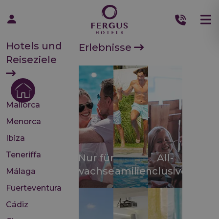
Hotels und
Erlebnisse
Reiseziele
Mallorca
Menorca
Ibiza
Teneriffa
Nur für
All-
Erwachsene
Familien
inclusive
Málaga
Fuerteventura
Cádiz