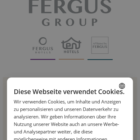
Melden Sie sich für
Diese Webseite verwendet Cookies.
unseren Newsletter an!
Wir verwenden Cookies, um Inhalte und Anzeigen
SPANISH
zu personalisieren und unseren Datenverkehr zu
ENGLISH
analysieren. Wir geben Informationen über Ihre
Gehören Sie zu den Ersten, die von unseren
Nutzung unserer Website auch an unsere Werbe-
FRENCH
Sonderangeboten und aktuellen Neuigkeiten
und Analysepartner weiter, die diese
GERMAN
erfahren.
möglicherweise mit anderen Informationen