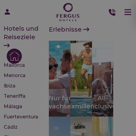
Hotels und
Erlebnisse
Reiseziele
Mallorca
Menorca
Ibiza
Teneriffa
Nur für
All-
Erwachsene
Familien
inclusive
Málaga
Fuerteventura
Cádiz