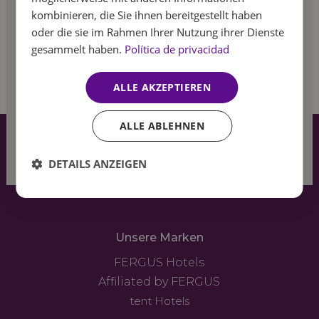
kombinieren, die Sie ihnen bereitgestellt haben
oder die sie im Rahmen Ihrer Nutzung ihrer Dienste
gesammelt haben.
Política de privacidad
Anmelden
ALLE AKZEPTIEREN
Feel
the summer
ALLE ABLEHNEN
breeze
DETAILS ANZEIGEN
Unsere Marken
FERGUS Hotels
Affiliated by FERGUS
tent Hotels