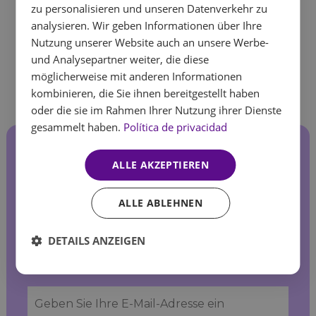
zu personalisieren und unseren Datenverkehr zu
ENGLISH
analysieren. Wir geben Informationen über Ihre
Nutzung unserer Website auch an unsere Werbe-
FRENCH
und Analysepartner weiter, die diese
GERMAN
möglicherweise mit anderen Informationen
kombinieren, die Sie ihnen bereitgestellt haben
oder die sie im Rahmen Ihrer Nutzung ihrer Dienste
gesammelt haben.
Política de privacidad
Melden Sie sich für
ALLE AKZEPTIEREN
unseren Newsletter an!
ALLE ABLEHNEN
Gehören Sie zu den Ersten, die von unseren
DETAILS ANZEIGEN
Sonderangeboten und aktuellen Neuigkeiten
erfahren.