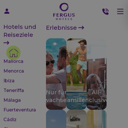
Hotels und
Erlebnisse
Reiseziele
Mallorca
Menorca
Ibiza
Teneriffa
Nur für
All-
Erwachsene
Familien
inclusive
Málaga
Fuerteventura
Cádiz