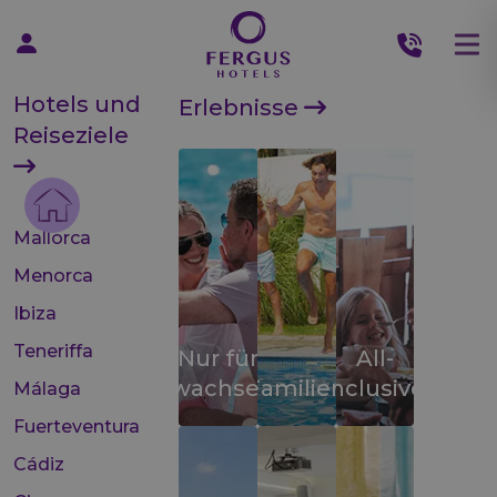
Hotels und
Erlebnisse
Reiseziele
Mallorca
Menorca
Ibiza
Teneriffa
Nur für
All-
Erwachsene
Familien
inclusive
Málaga
Fuerteventura
Cádiz